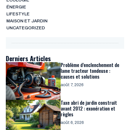
ÉCOLOGIE
ÉNERGIE
LIFESTYLE
MAISON ET JARDIN
UNCATEGORIZED
Derniers Articles
Problème d’enclenchement de
lame tracteur tondeuse :
causes et solutions
août 7, 2026
Taxe abri de jardin construit
avant 2012 : exonération et
règles
août 6, 2026